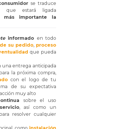
 consumidor
se traduce
o que estará ligada
o más importante la
nte
informado
en todo
de su pedido
,
proceso
ventualidad
que pueda
 una entrega anticipada
ara la próxima compra,
ado
con el logo de tu
ima de su expectativa
facción muy alto
continua
sobre el uso
ervicio
, así como un
para resolver cualquier
ncipal, como
instalación