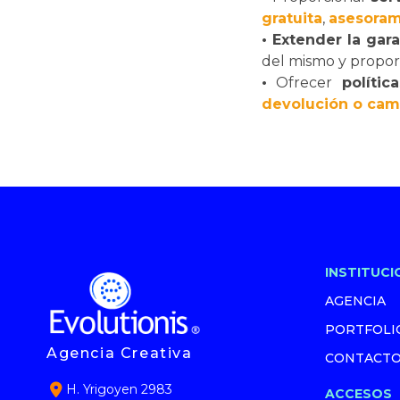
gratuita
,
asesoram
•
Extender la gara
del mismo y proporc
•
Ofrecer
polític
devolución o camb
INSTITUCI
AGENCIA
PORTFOLI
Agencia Creativa
CONTACT
H. Yrigoyen 2983
ACCESOS