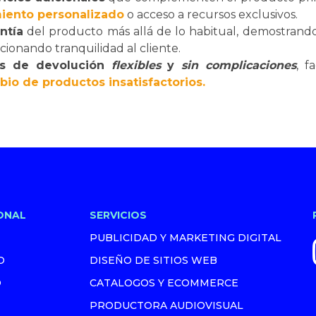
iento personalizado
o acceso a recursos exclusivos.
ntía
del producto más allá de lo habitual, demostrando
ionando tranquilidad al cliente.
as de devolución
flexibles
y
sin complicaciones
, f
io de productos insatisfactorios.
ONAL
SERVICIOS
PUBLICIDAD Y MARKETING DIGITAL
O
DISEÑO DE SITIOS WEB
O
CATALOGOS Y ECOMMERCE
PRODUCTORA AUDIOVISUAL