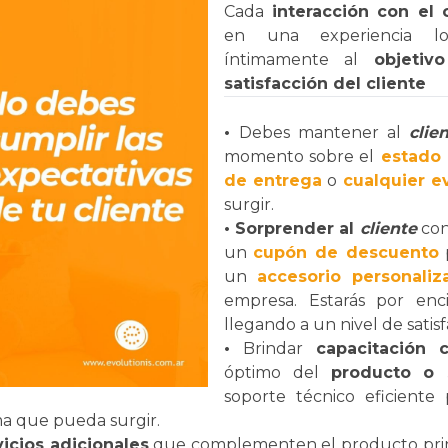
Cada
interacción con el
en una experiencia l
íntimamente al
objetiv
satisfacción del cliente
•
Debes mantener al
clie
momento sobre el
estado 
de entrega
o
cualquier e
surgir.
• Sorprender al
cliente
con
un
cupón de descuento
p
un
accesorio personaliz
empresa. Estarás por enc
llegando a un nivel de satis
•
Brindar
capacitación 
óptimo del
producto o s
soporte técnico eficiente 
a que pueda surgir.
vicios adicionales
que complementen el producto pri